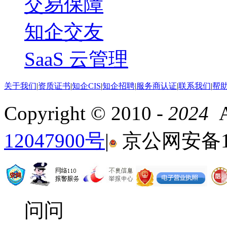
交易保障
知企交友
SaaS 云管理
关于我们
|
资质证书
|
知企CIS
|
知企招聘
|
服务商认证
|
联系我们
|
帮
Copyright © 2010 -
2024
Al
12047900号
|
京公网安备110
问问