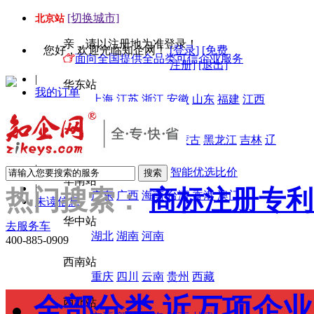
[切换城市]
北京站
亲，请以注册地为准登录！
您好
，欢迎光临知企网！
[登录]
[免费
面向全国提供全品类可信企业服务
注册]
[退出]
|
华东站
我的订单
上海
江苏
浙江
安徽
山东
福建
江西
|
Top店入驻
华北站
|
北京
天津
河北
内蒙古
黑龙江
吉林
辽
商机合作
宁
山西
|
智能优选比价
服务之旅
华南站
|
热门搜索：
商标注册
专利
广东
广西
海南
台湾
香港
澳门
未读信息
华中站
去服务车
湖北
湖南
河南
400-885-0909
西南站
重庆
四川
云南
贵州
西藏
全部分类 近万项企
西北站