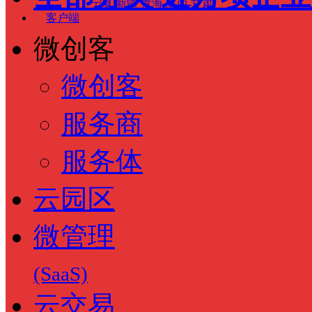
宁夏
新疆
青海
陕西
甘肃
客户端
微创客
微创客
服务商
服务体
云园区
微管理
(SaaS)
云交易