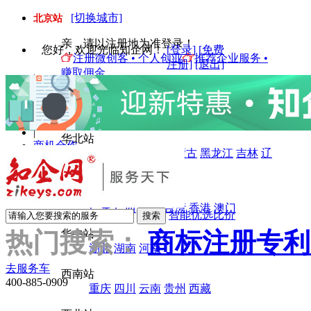
[切换城市]
北京站
亲，请以注册地为准登录！
您好
，欢迎光临知企网！
[登录]
[免费
注册微创客 • 个人创业
推荐企业服务 •
注册]
[退出]
赚取佣金
|
我的订单
华东站
|
上海
江苏
浙江
安徽
山东
福建
江西
Top店入驻
|
华北站
商机合作
北京
天津
河北
内蒙古
黑龙江
吉林
辽
|
宁
山西
服务之旅
|
华南站
未读信息
广东
广西
海南
台湾
香港
澳门
智能优选比价
热门搜索：
华中站
商标注册
专利
湖北
湖南
河南
去服务车
西南站
400-885-0909
重庆
四川
云南
贵州
西藏