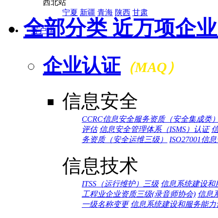
西北站
宁夏
新疆
青海
陕西
甘肃
全部分类 近万项企
客户端
企业认证
（MAQ）
信息安全
CCRC信息安全服务资质（安全集成类
评估
信息安全管理体系（ISMS）认证
务资质（安全运维三级）
ISO2700
信息技术
ITSS（运行维护）三级
信息系统建设和
工程业企业资质三级(录音师协会)
信息
一级名称变更
信息系统建设和服务能力评