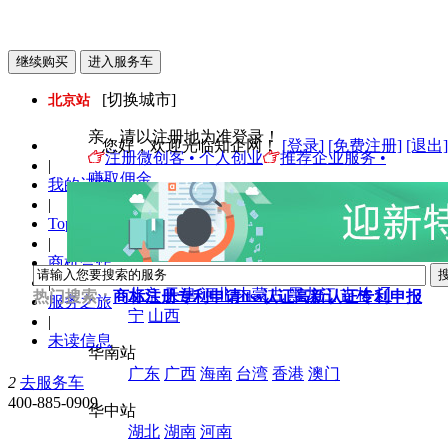
[切换城市]
北京站
亲，请以注册地为准登录！
您好
，欢迎光临知企网！
[登录]
[免费注册]
[退出]
注册微创客 • 个人创业
推荐企业服务 •
|
赚取佣金
我的订单
|
华东站
Top店入驻
上海
江苏
浙江
安徽
山东
福建
江西
|
商机合作
华北站
|
北京
天津
河北
内蒙古
黑龙江
吉林
辽
热门搜索：
商标注册
专利申请
itss认证
高新认证
专利申报
服务之旅
宁
山西
|
未读信息
华南站
广东
广西
海南
台湾
香港
澳门
2
去服务车
400-885-0909
华中站
湖北
湖南
河南