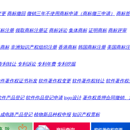
变更
商标撤回
撤销三年不使用商标申请（商标撤三申请）
商标答
标注册
领取商标注册证
商标诉讼
集体商标
证明商标
商标评审
商标
非洲知识产权组织注册
香港商标
韩国商标注册
美国商标注
专利转让
专利诉讼
专利年费
专利挖掘
件著作权证书补发
软件著作权变更
软件著作权转让
软件著作权
软件产品登记
软件作品登记申请
logo设计
著作权质押合同撤销、
成电路产品登记
植物新品种权申报
知识产权贯标