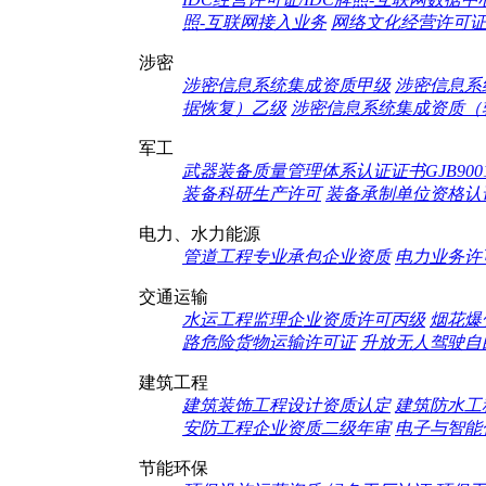
照-互联网接入业务
网络文化经营许可
涉密
涉密信息系统集成资质甲级
涉密信息系
据恢复）乙级
涉密信息系统集成资质（
军工
武器装备质量管理体系认证证书GJB9001c
装备科研生产许可
装备承制单位资格认证
电力、水力能源
管道工程专业承包企业资质
电力业务许
交通运输
水运工程监理企业资质许可丙级
烟花爆
路危险货物运输许可证
升放无人驾驶自
建筑工程
建筑装饰工程设计资质认定
建筑防水工
安防工程企业资质二级年审
电子与智能
节能环保