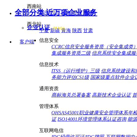
西南站
全部分类 近万项企业服务
重庆
四川
云南
贵州
西藏
西北站
企业认证
（MAQ）
宁夏
新疆
青海
陕西
甘肃
信息安全
客户端
CCRC信息安全服务资质（安全集成类
集成服务资质二级
信息系统安全集成服
信息技术
ITSS（运行维护）三级
信息系统建设和
务能力评估CS1级
国家级重点软件企业
通用资质
商标海关总署备案
高新技术企业认证
首
管理体系
OHSAS45001职业健康安全管理体系年
证
ISO14001环境管理体系认证咨询
能
互联网电信
IDC经营许可证/IDC牌照-互联网数据中