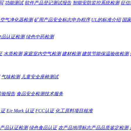
写
功能测试
软件产品登记测试报告
智能安防监控系统检测
征信
空气净化器检测
矿用产品安全标志申办程序
UL的标准介绍
国
食品认证检测
绿色中药检测
证
水质检测
家庭室内空气检测
建材检测
建筑节能保温验收检测
气味检测
儿童安全座椅测试
检验报告
食品安全检测技术服务
认证
E/e Mark 认证
FCC认证
化工原料项目核准
产品认证检测
绿色食品认证
农产品地理标志产品品质鉴定检测