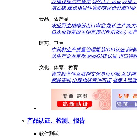
环保设施运营资质
绿色工厂认证
环保工
质乙级
建设项目环境影响评价资质甲级
食品、农产品
农业野生植物进出口审批
煤矿生产能力
口农业转基因生物直接用作消费品)
农
医药、卫生
中药材生产质量管理规范(GP)认证
药物
药生产企业审批
药品GMP认证
进口特
文化、体育、教育
设立经营性互联网文化单位审批
互联网
网校审批
出版物经营许可证
省级人民政
产品认证、检测、报告
软件测试