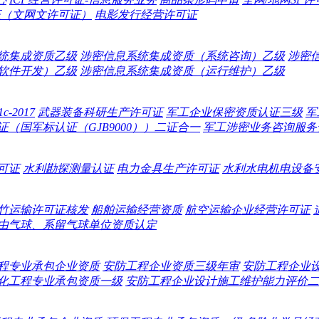
证（文网文许可证）
电影发行经营许可证
统集成资质乙级
涉密信息系统集成资质（系统咨询）乙级
涉密
软件开发）乙级
涉密信息系统集成资质（运行维护）乙级
-2017
武器装备科研生产许可证
军工企业保密资质认证三级
军
（国军标认证（GJB9000））二证合一
军工涉密业务咨询服务
可证
水利勘探测量认证
电力金具生产许可证
水利水电机电设备
竹运输许可证核发
船舶运输经营资质
航空运输企业经营许可证
由气球、系留气球单位资质认定
程专业承包企业资质
安防工程企业资质三级年审
安防工程企业
化工程专业承包资质一级
安防工程企业设计施工维护能力评价二