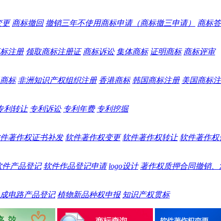
变更
商标撤回
撤销三年不使用商标申请（商标撤三申请）
商标答
标注册
领取商标注册证
商标诉讼
集体商标
证明商标
商标评审
商标
非洲知识产权组织注册
香港商标
韩国商标注册
美国商标注
专利转让
专利诉讼
专利年费
专利挖掘
件著作权证书补发
软件著作权变更
软件著作权转让
软件著作权
软件产品登记
软件作品登记申请
logo设计
著作权质押合同撤销、
成电路产品登记
植物新品种权申报
知识产权贯标