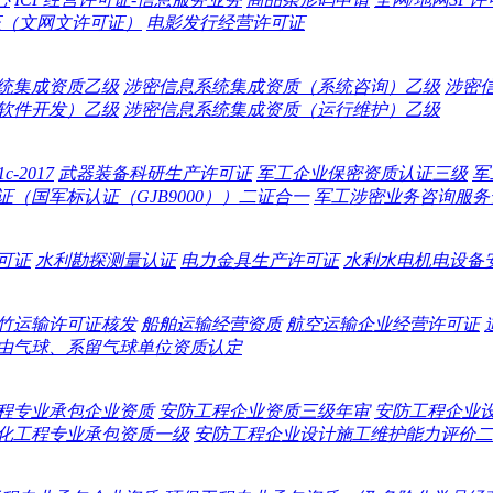
证（文网文许可证）
电影发行经营许可证
统集成资质乙级
涉密信息系统集成资质（系统咨询）乙级
涉密
软件开发）乙级
涉密信息系统集成资质（运行维护）乙级
-2017
武器装备科研生产许可证
军工企业保密资质认证三级
军
（国军标认证（GJB9000））二证合一
军工涉密业务咨询服务
可证
水利勘探测量认证
电力金具生产许可证
水利水电机电设备
竹运输许可证核发
船舶运输经营资质
航空运输企业经营许可证
由气球、系留气球单位资质认定
程专业承包企业资质
安防工程企业资质三级年审
安防工程企业
化工程专业承包资质一级
安防工程企业设计施工维护能力评价二