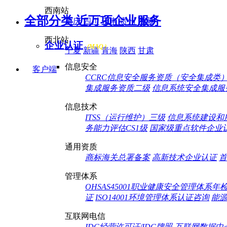
西南站
全部分类 近万项企业服务
重庆
四川
云南
贵州
西藏
西北站
企业认证
（MAQ）
宁夏
新疆
青海
陕西
甘肃
信息安全
客户端
CCRC信息安全服务资质（安全集成类
集成服务资质二级
信息系统安全集成服
信息技术
ITSS（运行维护）三级
信息系统建设和
务能力评估CS1级
国家级重点软件企业
通用资质
商标海关总署备案
高新技术企业认证
首
管理体系
OHSAS45001职业健康安全管理体系年
证
ISO14001环境管理体系认证咨询
能
互联网电信
IDC经营许可证/IDC牌照-互联网数据中