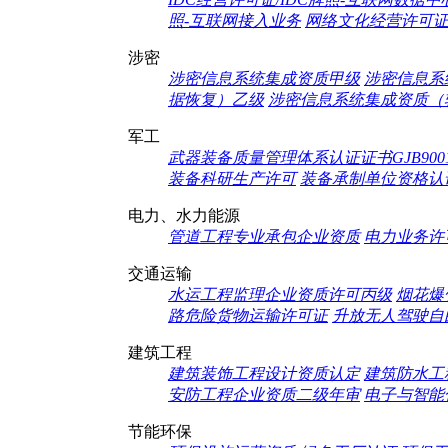
照-互联网接入业务
网络文化经营许可
涉密
涉密信息系统集成资质甲级
涉密信息系
据恢复）乙级
涉密信息系统集成资质（
军工
武器装备质量管理体系认证证书GJB9001c
装备科研生产许可
装备承制单位资格认证
电力、水力能源
管道工程专业承包企业资质
电力业务许
交通运输
水运工程监理企业资质许可丙级
烟花爆
路危险货物运输许可证
升放无人驾驶自
建筑工程
建筑装饰工程设计资质认定
建筑防水工
安防工程企业资质二级年审
电子与智能
节能环保