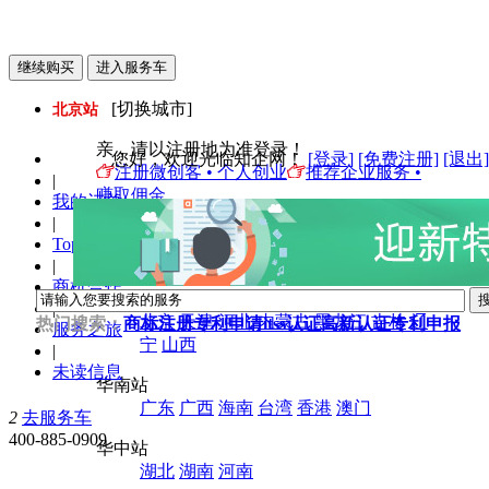
[切换城市]
北京站
亲，请以注册地为准登录！
您好
，欢迎光临知企网！
[登录]
[免费注册]
[退出]
注册微创客 • 个人创业
推荐企业服务 •
|
赚取佣金
我的订单
|
华东站
Top店入驻
上海
江苏
浙江
安徽
山东
福建
江西
|
商机合作
华北站
|
北京
天津
河北
内蒙古
黑龙江
吉林
辽
热门搜索：
商标注册
专利申请
itss认证
高新认证
专利申报
服务之旅
宁
山西
|
未读信息
华南站
广东
广西
海南
台湾
香港
澳门
2
去服务车
400-885-0909
华中站
湖北
湖南
河南