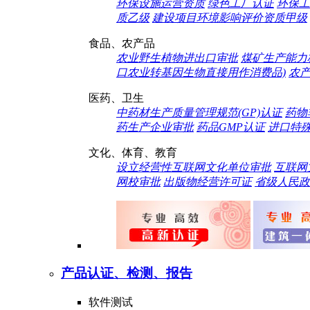
环保设施运营资质
绿色工厂认证
环保工
质乙级
建设项目环境影响评价资质甲级
食品、农产品
农业野生植物进出口审批
煤矿生产能力
口农业转基因生物直接用作消费品)
农
医药、卫生
中药材生产质量管理规范(GP)认证
药物
药生产企业审批
药品GMP认证
进口特
文化、体育、教育
设立经营性互联网文化单位审批
互联网
网校审批
出版物经营许可证
省级人民政
产品认证、检测、报告
软件测试