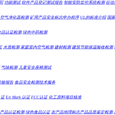
写
功能测试
软件产品登记测试报告
智能安防监控系统检测
征信
空气净化器检测
矿用产品安全标志申办程序
UL的标准介绍
国
食品认证检测
绿色中药检测
证
水质检测
家庭室内空气检测
建材检测
建筑节能保温验收检测
气味检测
儿童安全座椅测试
检验报告
食品安全检测技术服务
认证
E/e Mark 认证
FCC认证
化工原料项目核准
产品认证检测
绿色食品认证
农产品地理标志产品品质鉴定检测