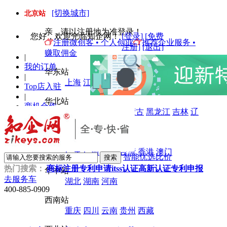
[切换城市]
北京站
亲，请以注册地为准登录！
您好
，欢迎光临知企网！
[登录]
[免费
注册微创客 • 个人创业
推荐企业服务 •
注册]
[退出]
赚取佣金
|
我的订单
华东站
|
上海
江苏
浙江
安徽
山东
福建
江西
Top店入驻
|
华北站
商机合作
北京
天津
河北
内蒙古
黑龙江
吉林
辽
|
宁
山西
服务之旅
|
华南站
未读信息
广东
广西
海南
台湾
香港
澳门
智能优选比价
热门搜索：
商标注册
专利申请
itss认证
高新认证
专利申报
华中站
去服务车
湖北
湖南
河南
400-885-0909
西南站
重庆
四川
云南
贵州
西藏