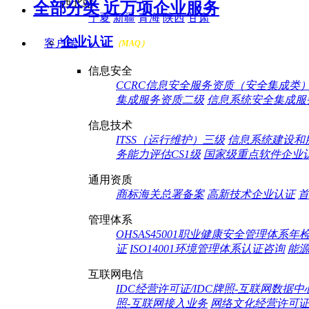
西北站
全部分类 近万项企业服务
宁夏
新疆
青海
陕西
甘肃
企业认证
客户端
（MAQ）
信息安全
CCRC信息安全服务资质（安全集成类
集成服务资质二级
信息系统安全集成服
信息技术
ITSS（运行维护）三级
信息系统建设和
务能力评估CS1级
国家级重点软件企业
通用资质
商标海关总署备案
高新技术企业认证
首
管理体系
OHSAS45001职业健康安全管理体系年
证
ISO14001环境管理体系认证咨询
能
互联网电信
IDC经营许可证/IDC牌照-互联网数据中
照-互联网接入业务
网络文化经营许可