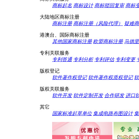
商标起名
商标设计
商标驳回复审
商标
大陆地区商标注册
商标注册
商标注册（风险代理）
疑难商
港澳台、国际商标注册
其他国家商标注册
欧盟商标注册
马德里
专利关联服务
专利答通
专利分析
专利评估
专利变更
版权登记
软件著作权登记
软件著作权质权登记
软
版权关联服务
软件开发
软件定制开发
合作研发
进口
其它
国家标准起草单位
集成电路布图设计
集