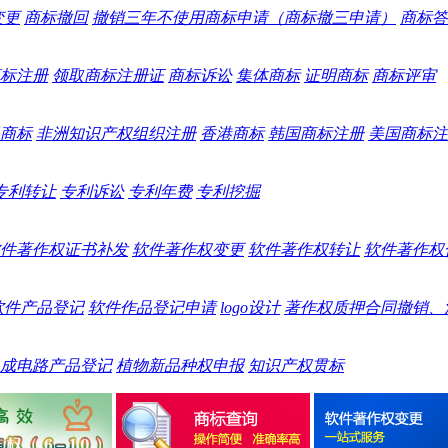
变更
商标撤回
撤销三年不使用商标申请（商标撤三申请）
商标答
标注册
领取商标注册证
商标诉讼
集体商标
证明商标
商标评审
商标
非洲知识产权组织注册
香港商标
韩国商标注册
美国商标注
专利转让
专利诉讼
专利年费
专利挖掘
件著作权证书补发
软件著作权变更
软件著作权转让
软件著作权
软件产品登记
软件作品登记申请
logo设计
著作权质押合同撤销、
成电路产品登记
植物新品种权申报
知识产权贯标