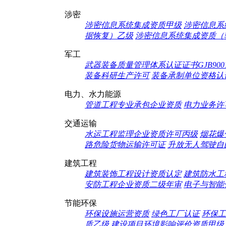
涉密
涉密信息系统集成资质甲级
涉密信息系
据恢复）乙级
涉密信息系统集成资质（
军工
武器装备质量管理体系认证证书GJB9001c
装备科研生产许可
装备承制单位资格认证
电力、水力能源
管道工程专业承包企业资质
电力业务许
交通运输
水运工程监理企业资质许可丙级
烟花爆
路危险货物运输许可证
升放无人驾驶自
建筑工程
建筑装饰工程设计资质认定
建筑防水工
安防工程企业资质二级年审
电子与智能
节能环保
环保设施运营资质
绿色工厂认证
环保工
质乙级
建设项目环境影响评价资质甲级