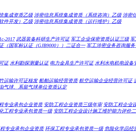
统集成资质乙级
涉密信息系统集成资质（系统咨询）乙级
涉密
软件开发）乙级
涉密信息系统集成资质（运行维护）乙级
-2017
武器装备科研生产许可证
军工企业保密资质认证三级
军
（国军标认证（GJB9000））二证合一
军工涉密业务咨询服务
可证
水利勘探测量认证
电力金具生产许可证
水利水电机电设备
竹运输许可证核发
船舶运输经营资质
航空运输企业经营许可证
由气球、系留气球单位资质认定
程专业承包企业资质
安防工程企业资质三级年审
安防工程企业
化工程专业承包资质一级
安防工程企业设计施工维护能力评价二
程专业承包企业资质
环保工程专业承包资质一级
危险化学品经